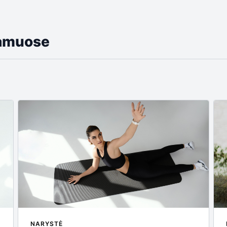
namuose
NARYSTĖ