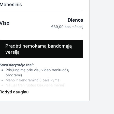
Mėnesinis
Dienos
Viso
€39,00 kas mėnesį
Pradėti nemokamą bandomąją
versiją
Savo narystėje rasi:
Prisijungimą prie visų video treniruočių
programų
Mano ir bendraminčių palaikymą.
Naujas treniruotes kiekvieną mėnesį
Testus raumenų disbalansui ir mobilumui
įsivertinti
Treniruočių atlikimo technikos pamokas
Mažai inventoriaus reikalaujančias treniruotes