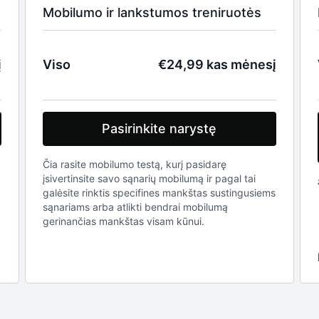
Mobilumo ir lankstumos treniruotės
į
Viso
€24,99 kas mėnesį
Pasirinkite narystę
Čia rasite mobilumo testą, kurį pasidarę
įsivertinsite savo sąnarių mobilumą ir pagal tai
galėsite rinktis specifines mankštas sustingusiems
sąnariams arba atlikti bendrai mobilumą
gerinančias mankštas visam kūnui.