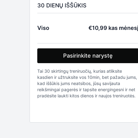
30 DIENŲ IŠŠŪKIS
Viso
€10,99 kas mėnes
Pasirinkite narystę
Tai 30 skirtingų treniruočių, kurias atliksite
kasdien ir užtruksite vos 10min, bet pažadu jums,
kad iššūkis jums neatsibos, jūsų savijauta
reikšmingai pagerės ir tapsite energingesni ir net
pradėsite laukti kitos dienos ir naujos treniruotės.