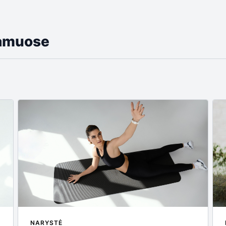
namuose
NARYSTĖ