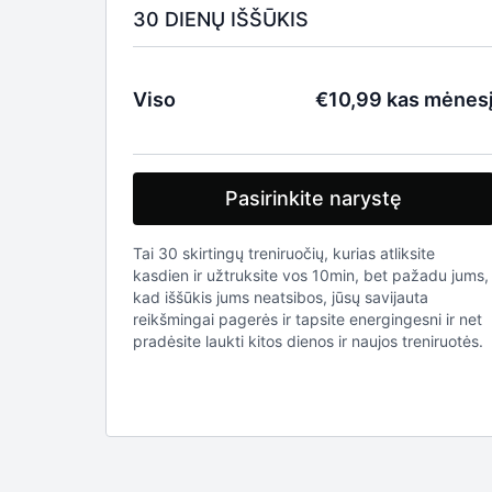
30 DIENŲ IŠŠŪKIS
Viso
€10,99 kas mėnes
Pasirinkite narystę
Tai 30 skirtingų treniruočių, kurias atliksite
kasdien ir užtruksite vos 10min, bet pažadu jums,
kad iššūkis jums neatsibos, jūsų savijauta
reikšmingai pagerės ir tapsite energingesni ir net
pradėsite laukti kitos dienos ir naujos treniruotės.