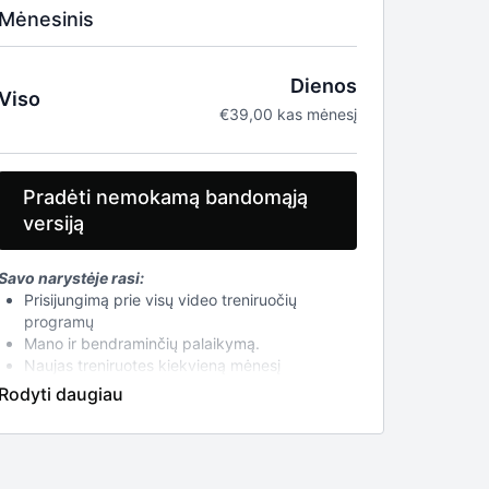
Mėnesinis
Dienos
Viso
€39,00 kas mėnesį
Pradėti nemokamą bandomąją
versiją
Savo narystėje rasi:
Prisijungimą prie visų video treniruočių
programų
Mano ir bendraminčių palaikymą.
Naujas treniruotes kiekvieną mėnesį
Testus raumenų disbalansui ir mobilumui
įsivertinti
Treniruočių atlikimo technikos pamokas
Mažai inventoriaus reikalaujančias treniruotes