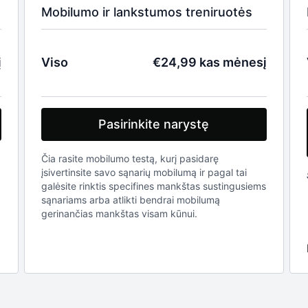
Mobilumo ir lankstumos treniruotės
į
Viso
€24,99 kas mėnesį
Pasirinkite narystę
Čia rasite mobilumo testą, kurį pasidarę
įsivertinsite savo sąnarių mobilumą ir pagal tai
galėsite rinktis specifines mankštas sustingusiems
sąnariams arba atlikti bendrai mobilumą
gerinančias mankštas visam kūnui.