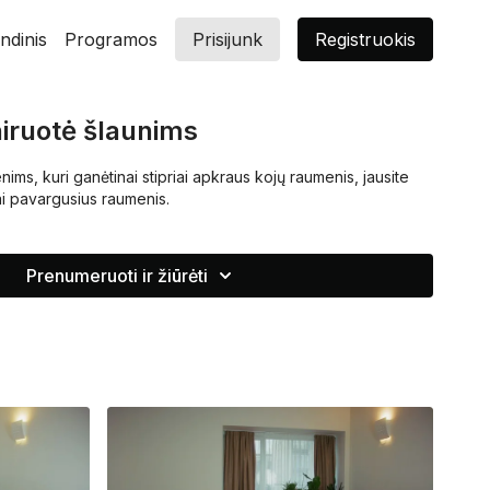
ndinis
Programos
Prisijunk
Registruokis
iruotė šlaunims
nims, kuri ganėtinai stipriai apkraus kojų raumenis, jausite
ai pavargusius raumenis.
Prenumeruoti ir žiūrėti