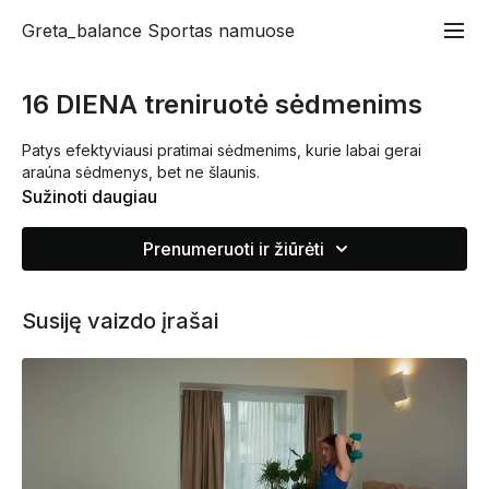
Greta_balance Sportas namuose
16 DIENA treniruotė sėdmenims
Patys efektyviausi pratimai sėdmenims, kurie labai gerai
araúna sėdmenys, bet ne šlaunis.
Sužinoti daugiau
Prenumeruoti ir žiūrėti
Susiję vaizdo įrašai