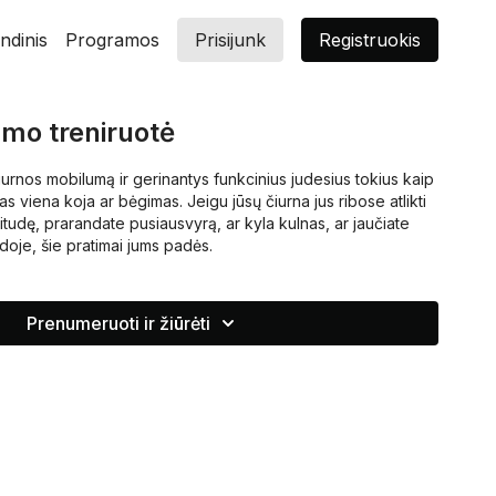
ndinis
Programos
Prisijunk
Registruokis
mo treniruotė
iurnos mobilumą ir gerinantys funkcinius judesius tokius kaip
as viena koja ar bėgimas. Jeigu jūsų čiurna jus ribose atlikti
itudę, prarandate pusiausvyrą, ar kyla kulnas, ar jaučiate
oje, šie pratimai jums padės.
Prenumeruoti ir žiūrėti