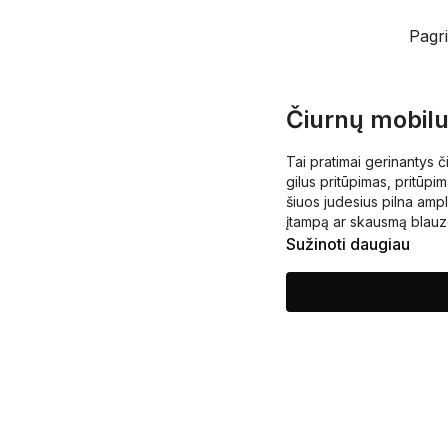
Pagri
Čiurnų mobilu
Tai pratimai gerinantys č
gilus pritūpimas, pritūpim
šiuos judesius pilna ampl
įtampą ar skausmą blauzd
Sužinoti daugiau