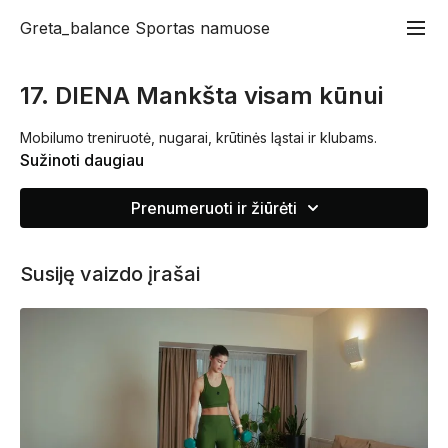
Greta_balance Sportas namuose
17. DIENA Mankšta visam kūnui
Mobilumo treniruotė, nugarai, krūtinės ląstai ir klubams.
Sužinoti daugiau
Prenumeruoti ir žiūrėti
Susiję vaizdo įrašai