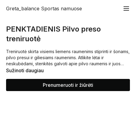
Greta_balance Sportas namuose
PENKTADIENIS Pilvo preso
treniruotė
Treniruotė skirta visiems liemens raumenims stiprinti ir šonams,
pilvo presui ir giliesiams raumenims. Atlikite lėtai ir
neskubėdami, stenkitės galvoti apie pilvo raumenis ir juos
išlaikyti įtampoje, neapkrauti nugaros apačios.
Sužinoti daugiau
Prenumeruoti ir žiūrėti